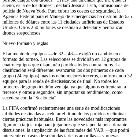
sueño, es la de los drones”, declaró Jessica Tisch, comisionada de
policía de Nueva York. Para cubrir los costos de seguridad, la
Agencia Federal para el Manejo de Emergencias ha distribuido 625
millones de dólares entre las 11 ciudades anfitrionas de Estados
Unidos. Otros 250 millones se destinan a detectar y neutralizar
drones sospechosos.
Nuevo formato y reglas
El aumento de equipos —de 32 a 48— exigió un cambio en el
formato del torneo. Las selecciones se dividirán en 12 grupos de
cuatro equipos que disputarán partidos todos contra todos. La
clasificación será diferente: avanzarán los dos primeros de cada
grupo (24 equipos) más los ocho mejores terceros, conformando 32
equipos para la ronda de dieciseisavos de final. No todos los
primeros de grupo tendrán ventaja, ya que algunos enfrentarán a
terceros y otros a segundos, sin importar su rendimiento, como
sucederá con la “Scaloneta”.
La FIFA confirmó recientemente una serie de modificaciones
arbitrales destinadas a acelerar el ritmo de los partidos y eliminar
ciertas prácticas habituales. Entre las novedades más importantes
figuran la tarjeta roja para jugadores que se tapen la boca durante
discusiones, la ampliación de las facultades del VAR —que podrá
intervenir en casos de segundas tarjetas amarillas— y nuevas