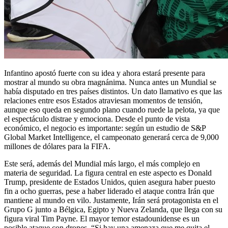
Infantino apostó fuerte con su idea y ahora estará presente para
mostrar al mundo su obra magnánima. Nunca antes un Mundial se
había disputado en tres países distintos. Un dato llamativo es que las
relaciones entre esos Estados atraviesan momentos de tensión,
aunque eso queda en segundo plano cuando ruede la pelota, ya que
el espectáculo distrae y emociona. Desde el punto de vista
económico, el negocio es importante: según un estudio de S&P
Global Market Intelligence, el campeonato generará cerca de 9,000
millones de dólares para la FIFA.
Este será, además del Mundial más largo, el más complejo en
materia de seguridad. La figura central en este aspecto es Donald
Trump, presidente de Estados Unidos, quien asegura haber puesto
fin a ocho guerras, pese a haber liderado el ataque contra Irán que
mantiene al mundo en vilo. Justamente, Irán será protagonista en el
Grupo G junto a Bélgica, Egipto y Nueva Zelanda, que llega con su
figura viral Tim Payne. El mayor temor estadounidense es un
posible ataque con drones. “Si hay una amenaza que me quita el