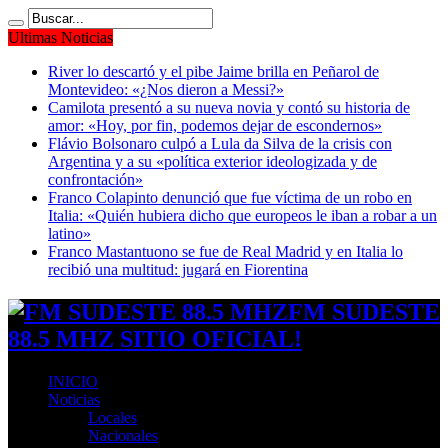
Ultimas Noticias
River lo descartó y el pibe Jaime brilla en Peñarol de
Montevideo: «¿Nos dieron a Messi?»
Camilota presentó a su nueva novia y contó su historia de
amor: «Hoy, por fin, podemos dejar de escondernos»
Flávio Bolsonaro culpó a Lula da Silva de la crisis con
Argentina y a su «política exterior ideologizada y de
confrontación»
Franco Colapinto denunció que fue víctima de un robo en
Italia: «Quién hubiera dicho que europeos le iban a robar a un
latino»
Franco Mastantuono se fue de Real Madrid y en Italia lo
recibió una multitud: jugará en Fiorentina
FM SUDESTE
88.5 MHZ SITIO OFICIAL!
INICIO
Noticias
Locales
Nacionales