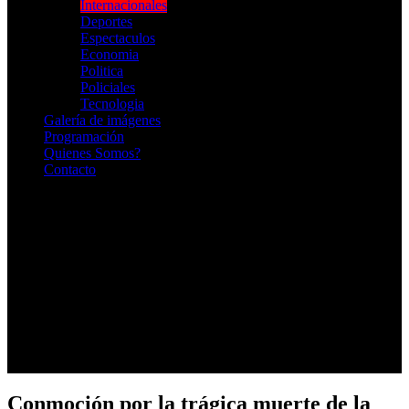
Internacionales
Deportes
Espectaculos
Economia
Politica
Policiales
Tecnologia
Galería de imágenes
Programación
Quienes Somos?
Contacto
RADIO EN VIVO
Conmoción por la trágica muerte de la