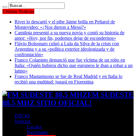
Ultimas Noticias
River lo descartó y el pibe Jaime brilla en Peñarol de
Montevideo: «¿Nos dieron a Messi?»
Camilota presentó a su nueva novia y contó su historia de
amor: «Hoy, por fin, podemos dejar de escondernos»
Flávio Bolsonaro culpó a Lula da Silva de la crisis con
Argentina y a su «política exterior ideologizada y de
confrontación»
Franco Colapinto denunció que fue víctima de un robo en
Italia: «Quién hubiera dicho que europeos le iban a robar a un
latino»
Franco Mastantuono se fue de Real Madrid y en Italia lo
recibió una multitud: jugará en Fiorentina
FM SUDESTE
88.5 MHZ SITIO OFICIAL!
INICIO
Noticias
Locales
Nacionales