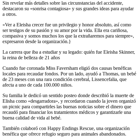
Sin revelar más detalles sobre las circunstancias del accidente,
destacaron su «sonrisa contagiosa» y sus grandes ideas para ayudar
a otros.
«Ver a Eleisha crecer fue un privilegio y honor absoluto, así como
ser testigos de su pasión y su amor por la vida. Ella era cariñosa,
compasiva y somos muchos los que la extrañaremos para siempre»,
expresaron desde la organización.}
La carrera que iba a estudiar y su legado: quién fue Eleisha Skinner,
la reina de belleza de 21 años
Cuando fue coronada Miss Faversham eligió dos causas benéficas
locales para recaudar fondos. Por un lado, ayudó a Thomas, un bebé
de 23 meses con una rara condición cerebral, Lissencefalia, que
afecta a uno de cada 100.000 niños.
Su familia le dedicó un sentido posteo donde describió la muerte de
Elisha como «desgarradora», y recordaron cuando la joven organizó
un picnic para compartirles las buenas noticias sobre el dinero que
recaudó para financiar los tratamientos médicos y garantizarle una
buena calidad de vida al bebé.
También colaboró con Happy Endings Rescue, una organización
benéfica que ofrece refugio seguro para animales abandonados.