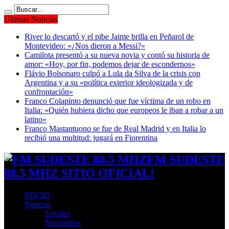
Ultimas Noticias
River lo descartó y el pibe Jaime brilla en Peñarol de
Montevideo: «¿Nos dieron a Messi?»
Camilota presentó a su nueva novia y contó su historia de
amor: «Hoy, por fin, podemos dejar de escondernos»
Flávio Bolsonaro culpó a Lula da Silva de la crisis con
Argentina y a su «política exterior ideologizada y de
confrontación»
Franco Colapinto denunció que fue víctima de un robo en
Italia: «Quién hubiera dicho que europeos le iban a robar a un
latino»
Franco Mastantuono se fue de Real Madrid y en Italia lo
recibió una multitud: jugará en Fiorentina
FM SUDESTE
88.5 MHZ SITIO OFICIAL!
INICIO
Noticias
Locales
Nacionales