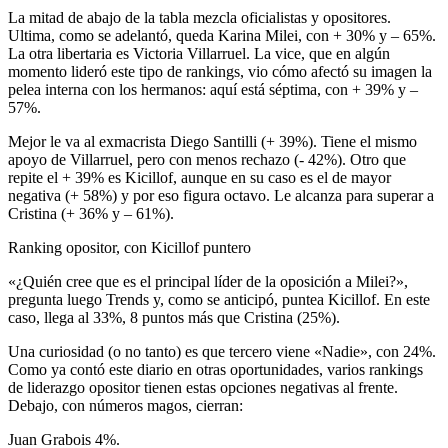
La mitad de abajo de la tabla mezcla oficialistas y opositores.
Ultima, como se adelantó, queda Karina Milei, con + 30% y – 65%.
La otra libertaria es Victoria Villarruel. La vice, que en algún
momento lideró este tipo de rankings, vio cómo afectó su imagen la
pelea interna con los hermanos: aquí está séptima, con + 39% y –
57%.
Mejor le va al exmacrista Diego Santilli (+ 39%). Tiene el mismo
apoyo de Villarruel, pero con menos rechazo (- 42%). Otro que
repite el + 39% es Kicillof, aunque en su caso es el de mayor
negativa (+ 58%) y por eso figura octavo. Le alcanza para superar a
Cristina (+ 36% y – 61%).
Ranking opositor, con Kicillof puntero
«¿Quién cree que es el principal líder de la oposición a Milei?»,
pregunta luego Trends y, como se anticipó, puntea Kicillof. En este
caso, llega al 33%, 8 puntos más que Cristina (25%).
Una curiosidad (o no tanto) es que tercero viene «Nadie», con 24%.
Como ya contó este diario en otras oportunidades, varios rankings
de liderazgo opositor tienen estas opciones negativas al frente.
Debajo, con números magos, cierran:
Juan Grabois 4%.