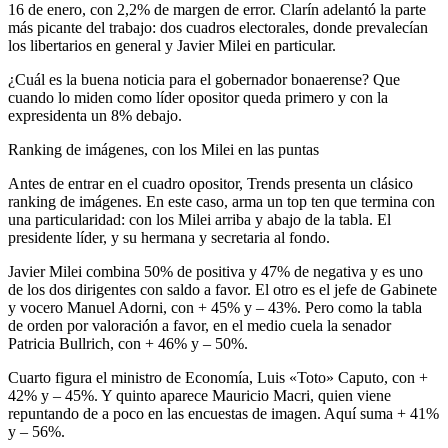
16 de enero, con 2,2% de margen de error. Clarín adelantó la parte
más picante del trabajo: dos cuadros electorales, donde prevalecían
los libertarios en general y Javier Milei en particular.
¿Cuál es la buena noticia para el gobernador bonaerense? Que
cuando lo miden como líder opositor queda primero y con la
expresidenta un 8% debajo.
Ranking de imágenes, con los Milei en las puntas
Antes de entrar en el cuadro opositor, Trends presenta un clásico
ranking de imágenes. En este caso, arma un top ten que termina con
una particularidad: con los Milei arriba y abajo de la tabla. El
presidente líder, y su hermana y secretaria al fondo.
Javier Milei combina 50% de positiva y 47% de negativa y es uno
de los dos dirigentes con saldo a favor. El otro es el jefe de Gabinete
y vocero Manuel Adorni, con + 45% y – 43%. Pero como la tabla
de orden por valoración a favor, en el medio cuela la senador
Patricia Bullrich, con + 46% y – 50%.
Cuarto figura el ministro de Economía, Luis «Toto» Caputo, con +
42% y – 45%. Y quinto aparece Mauricio Macri, quien viene
repuntando de a poco en las encuestas de imagen. Aquí suma + 41%
y – 56%.