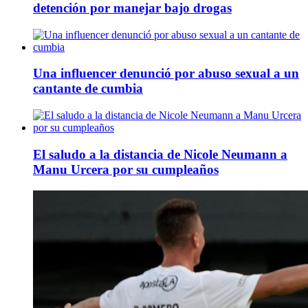
detención por manejar bajo drogas
Una influencer denunció por abuso sexual a un
cantante de cumbia
El saludo a la distancia de Nicole Neumann a
Manu Urcera por su cumpleaños