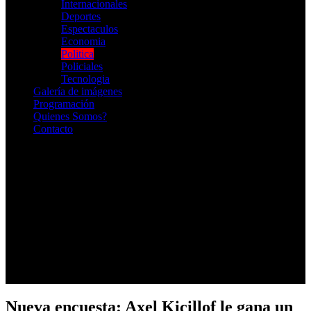
Internacionales
Deportes
Espectaculos
Economia
Politica
Policiales
Tecnologia
Galería de imágenes
Programación
Quienes Somos?
Contacto
RADIO EN VIVO
Nueva encuesta: Axel Kicillof le gana un