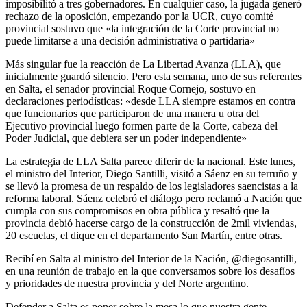
imposibilitó a tres gobernadores. En cualquier caso, la jugada generó
rechazo de la oposición, empezando por la UCR, cuyo comité
provincial sostuvo que «la integración de la Corte provincial no
puede limitarse a una decisión administrativa o partidaria»
Más singular fue la reacción de La Libertad Avanza (LLA), que
inicialmente guardó silencio. Pero esta semana, uno de sus referentes
en Salta, el senador provincial Roque Cornejo, sostuvo en
declaraciones periodísticas: «desde LLA siempre estamos en contra
que funcionarios que participaron de una manera u otra del
Ejecutivo provincial luego formen parte de la Corte, cabeza del
Poder Judicial, que debiera ser un poder independiente»
La estrategia de LLA Salta parece diferir de la nacional. Este lunes,
el ministro del Interior, Diego Santilli, visitó a Sáenz en su terruño y
se llevó la promesa de un respaldo de los legisladores saencistas a la
reforma laboral. Sáenz celebró el diálogo pero reclamó a Nación que
cumpla con sus compromisos en obra pública y resaltó que la
provincia debió hacerse cargo de la construcción de 2mil viviendas,
20 escuelas, el dique en el departamento San Martín, entre otras.
Recibí en Salta al ministro del Interior de la Nación, @diegosantilli,
en una reunión de trabajo en la que conversamos sobre los desafíos
y prioridades de nuestra provincia y del Norte argentino.
Defender a Salta es poner sobre la mesa lo que nuestra gente