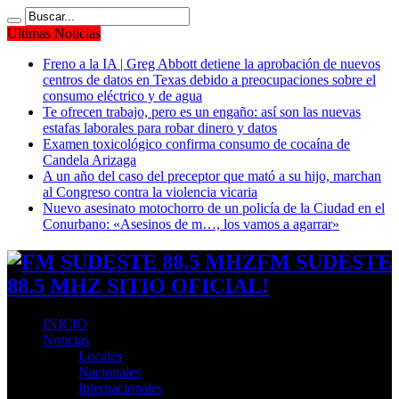
Ultimas Noticias
Freno a la IA | Greg Abbott detiene la aprobación de nuevos
centros de datos en Texas debido a preocupaciones sobre el
consumo eléctrico y de agua
Te ofrecen trabajo, pero es un engaño: así son las nuevas
estafas laborales para robar dinero y datos
Examen toxicológico confirma consumo de cocaína de
Candela Arizaga
A un año del caso del preceptor que mató a su hijo, marchan
al Congreso contra la violencia vicaria
Nuevo asesinato motochorro de un policía de la Ciudad en el
Conurbano: «Asesinos de m…, los vamos a agarrar»
FM SUDESTE
88.5 MHZ SITIO OFICIAL!
INICIO
Noticias
Locales
Nacionales
Internacionales