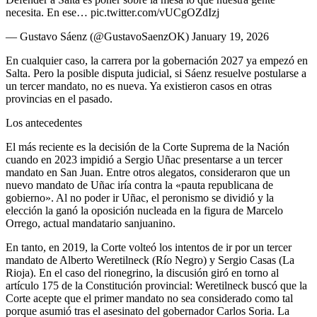
necesita. En ese… pic.twitter.com/vUCgOZdIzj
— Gustavo Sáenz (@GustavoSaenzOK) January 19, 2026
En cualquier caso, la carrera por la gobernación 2027 ya empezó en
Salta. Pero la posible disputa judicial, si Sáenz resuelve postularse a
un tercer mandato, no es nueva. Ya existieron casos en otras
provincias en el pasado.
Los antecedentes
El más reciente es la decisión de la Corte Suprema de la Nación
cuando en 2023 impidió a Sergio Uñac presentarse a un tercer
mandato en San Juan. Entre otros alegatos, consideraron que un
nuevo mandato de Uñac iría contra la «pauta republicana de
gobierno». Al no poder ir Uñac, el peronismo se dividió y la
elección la ganó la oposición nucleada en la figura de Marcelo
Orrego, actual mandatario sanjuanino.
En tanto, en 2019, la Corte volteó los intentos de ir por un tercer
mandato de Alberto Weretilneck (Río Negro) y Sergio Casas (La
Rioja). En el caso del rionegrino, la discusión giró en torno al
artículo 175 de la Constitución provincial: Weretilneck buscó que la
Corte acepte que el primer mandato no sea considerado como tal
porque asumió tras el asesinato del gobernador Carlos Soria. La