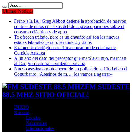
Ultimas Noticias
Freno a la IA | Greg Abbott detiene la aprobación de nuevos
centros de datos en Texas debido a preocupaciones sobre el
consumo eléctrico y de agua
Te ofrecen trabajo, pero es un engaño: así son las nuevas
estafas laborales para robar dinero y datos
Examen toxicológico confirma consumo de cocaína de
Candela Arizaga
A un año del caso del preceptor que mató a su hijo, marchan
al Congreso contra la violencia vicaria
Nuevo asesinato motochorro de un policía de la Ciudad en el
Conurbano: «Asesinos de m…, los vamos a agarrar»
FM SUDESTE
88.5 MHZ SITIO OFICIAL!
INICIO
Noticias
Locales
Nacionales
Internacionales