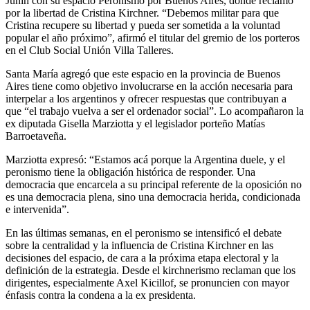
Junín con su espacio Peronismo por Buenos Aires, donde reclamó
por la libertad de Cristina Kirchner. “Debemos militar para que
Cristina recupere su libertad y pueda ser sometida a la voluntad
popular el año próximo”, afirmó el titular del gremio de los porteros
en el Club Social Unión Villa Talleres.
Santa María agregó que este espacio en la provincia de Buenos
Aires tiene como objetivo involucrarse en la acción necesaria para
interpelar a los argentinos y ofrecer respuestas que contribuyan a
que “el trabajo vuelva a ser el ordenador social”. Lo acompañaron la
ex diputada Gisella Marziotta y el legislador porteño Matías
Barroetaveña.
Marziotta expresó: “Estamos acá porque la Argentina duele, y el
peronismo tiene la obligación histórica de responder. Una
democracia que encarcela a su principal referente de la oposición no
es una democracia plena, sino una democracia herida, condicionada
e intervenida”.
En las últimas semanas, en el peronismo se intensificó el debate
sobre la centralidad y la influencia de Cristina Kirchner en las
decisiones del espacio, de cara a la próxima etapa electoral y la
definición de la estrategia. Desde el kirchnerismo reclaman que los
dirigentes, especialmente Axel Kicillof, se pronuncien con mayor
énfasis contra la condena a la ex presidenta.