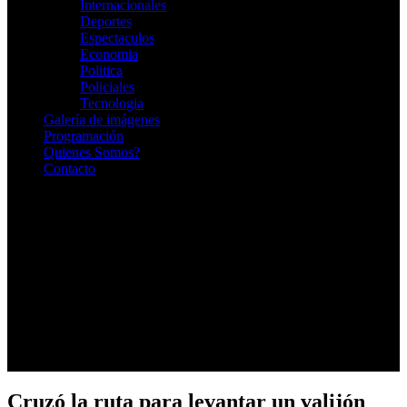
Internacionales
Deportes
Espectaculos
Economia
Politica
Policiales
Tecnologia
Galería de imágenes
Programación
Quienes Somos?
Contacto
RADIO EN VIVO
Cruzó la ruta para levantar un valijón