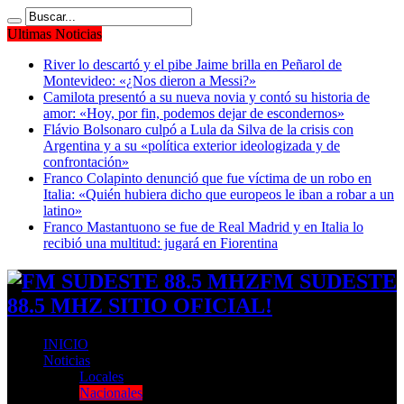
Ultimas Noticias
River lo descartó y el pibe Jaime brilla en Peñarol de
Montevideo: «¿Nos dieron a Messi?»
Camilota presentó a su nueva novia y contó su historia de
amor: «Hoy, por fin, podemos dejar de escondernos»
Flávio Bolsonaro culpó a Lula da Silva de la crisis con
Argentina y a su «política exterior ideologizada y de
confrontación»
Franco Colapinto denunció que fue víctima de un robo en
Italia: «Quién hubiera dicho que europeos le iban a robar a un
latino»
Franco Mastantuono se fue de Real Madrid y en Italia lo
recibió una multitud: jugará en Fiorentina
FM SUDESTE
88.5 MHZ SITIO OFICIAL!
INICIO
Noticias
Locales
Nacionales