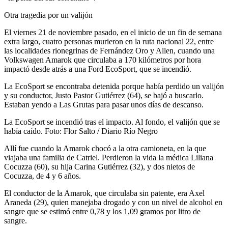
Otra tragedia por un valijón
El viernes 21 de noviembre pasado, en el inicio de un fin de semana
extra largo, cuatro personas murieron en la ruta nacional 22, entre
las localidades rionegrinas de Fernández Oro y Allen, cuando una
Volkswagen Amarok que circulaba a 170 kilómetros por hora
impactó desde atrás a una Ford EcoSport, que se incendió.
La EcoSport se encontraba detenida porque había perdido un valijón
y su conductor, Justo Pastor Gutiérrez (64), se bajó a buscarlo.
Estaban yendo a Las Grutas para pasar unos días de descanso.
La EcoSport se incendió tras el impacto. Al fondo, el valijón que se
había caído. Foto: Flor Salto / Diario Río Negro
Allí fue cuando la Amarok chocó a la otra camioneta, en la que
viajaba una familia de Catriel. Perdieron la vida la médica Liliana
Cocuzza (60), su hija Carina Gutiérrez (32), y dos nietos de
Cocuzza, de 4 y 6 años.
El conductor de la Amarok, que circulaba sin patente, era Axel
Araneda (29), quien manejaba drogado y con un nivel de alcohol en
sangre que se estimó entre 0,78 y los 1,09 gramos por litro de
sangre.