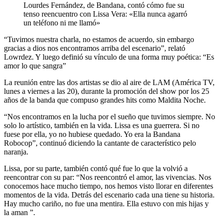
Lourdes Fernández, de Bandana, contó cómo fue su
tenso reencuentro con Lissa Vera: «Ella nunca agarró
un teléfono ni me llamó»
“Tuvimos nuestra charla, no estamos de acuerdo, sin embargo
gracias a dios nos encontramos arriba del escenario”, relató
Lowrdez. Y luego definió su vínculo de una forma muy poética: “Es
amor lo que sangra”
La reunión entre las dos artistas se dio al aire de LAM (América TV,
lunes a viernes a las 20), durante la promoción del show por los 25
años de la banda que compuso grandes hits como Maldita Noche.
“Nos encontramos en la lucha por el sueño que tuvimos siempre. No
solo lo artístico, también en la vida. Lissa es una guerrera. Si no
fuese por ella, yo no hubiese quedado. Yo era la Bandana
Robocop”, continuó diciendo la cantante de característico pelo
naranja.
Lissa, por su parte, también contó qué fue lo que la volvió a
reencontrar con su par: “Nos reencontró el amor, las vivencias. Nos
conocemos hace mucho tiempo, nos hemos visto llorar en diferentes
momentos de la vida. Detrás del escenario cada una tiene su historia.
Hay mucho cariño, no fue una mentira. Ella estuvo con mis hijas y
la aman ”.