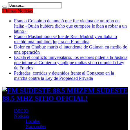
Ultimas Noticias
Franco Colapinto denunció que fue víctima de un robo en
Italia: «Quién hubiera dicho que europeos le iban a robar a un
latino»
Franco Mastantuono se fue de Real Madrid y en Italia lo
recibió una multitud: jugará en Fiorentina
Dolor en Chubut: murió el intendente de Gaiman en medio de
una operación
Escala el conflicto universitario: los rectores piden a la Justicia
que intime al Gobierno y aplique multas si no cumple la Ley
de Fondos
Pedradas, corridas y detenidos frente al Congreso en la
marcha contra la Ley de Propiedad Privada
FM SUDESTE
88.5 MHZ SITIO OFICIAL!
INICIO
Noticias
Locales
Nacionales