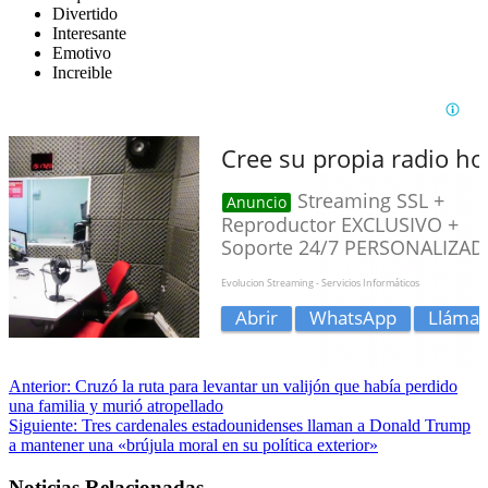
Divertido
Interesante
Emotivo
Increible
Anterior:
Cruzó la ruta para levantar un valijón que había perdido
una familia y murió atropellado
Siguiente:
Tres cardenales estadounidenses llaman a Donald Trump
a mantener una «brújula moral en su política exterior»
Noticias Relacionadas