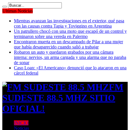
Ultimas Noticias
Mientras avanzan las investigaciones en el exterior, qué pasa
con las causas contra Tapia y Toviggino en Argentina
Un patrullero chocó con una moto que escapó de un control y
terminaron sobre una vereda en Palermo
Encontraron muerta en un descampado de Pilar a una mujer
que había desaparecido cuando salió a trabajar
Robaron un auto y quedaron grabados por una cámara
interna: nervios, un arma cargada y una alarma que no paraba
de sonar
Caso Loan: «El Americano» denunció que lo atacaron en una
cárcel federal
FM
SUDESTE 88.5 MHZ SITIO
OFICIAL!
INICIO
Noticias