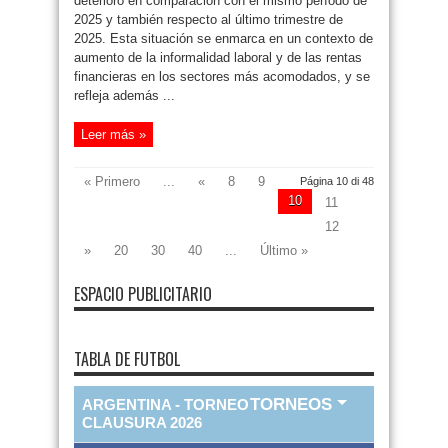
deterioro en comparación con el mismo período de
2025 y también respecto al último trimestre de
2025. Esta situación se enmarca en un contexto de
aumento de la informalidad laboral y de las rentas
financieras en los sectores más acomodados, y se
refleja además ...
Leer más »
« Primero
...
«
8
9
Página 10 di 48
10
11
12
»
20
30
40
...
Último »
ESPACIO PUBLICITARIO
TABLA DE FUTBOL