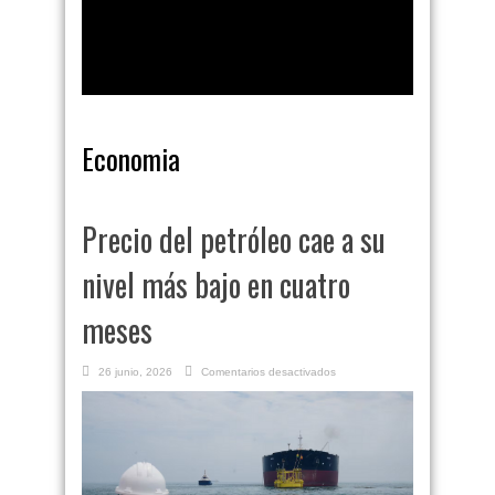
Economia
Precio del petróleo cae a su
nivel más bajo en cuatro
meses
en
26 junio, 2026
Comentarios desactivados
Precio
del
petróleo
cae
a
su
nivel
más
bajo
en