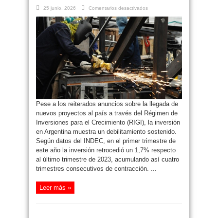
en
25 junio, 2026
Comentarios desactivados
La
inversión
se
hunde
11,6%
contra
el
año
pasado:
cuáles
son
los
tres
motivos
que
explican
la
Pese a los reiterados anuncios sobre la llegada de
caída
nuevos proyectos al país a través del Régimen de
Inversiones para el Crecimiento (RIGI), la inversión
en Argentina muestra un debilitamiento sostenido.
Según datos del INDEC, en el primer trimestre de
este año la inversión retrocedió un 1,7% respecto
al último trimestre de 2023, acumulando así cuatro
trimestres consecutivos de contracción. ...
Leer más »