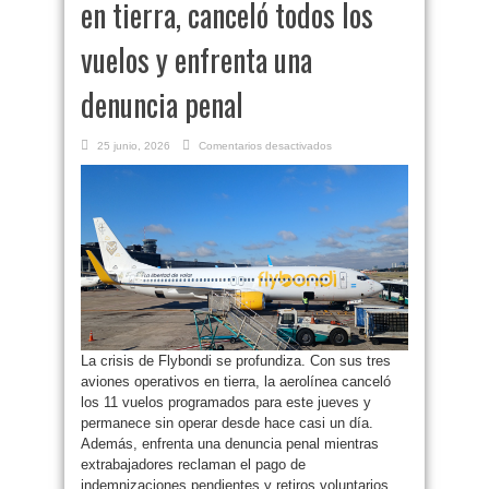
en tierra, canceló todos los
vuelos y enfrenta una
denuncia penal
en
25 junio, 2026
Comentarios desactivados
Se
agrava
la
crisis
de
Flybondi:
con
sus
tres
aviones
en
tierra,
canceló
todos
los
vuelos
y
La crisis de Flybondi se profundiza. Con sus tres
enfrenta
una
aviones operativos en tierra, la aerolínea canceló
denuncia
penal
los 11 vuelos programados para este jueves y
permanece sin operar desde hace casi un día.
Además, enfrenta una denuncia penal mientras
extrabajadores reclaman el pago de
indemnizaciones pendientes y retiros voluntarios.