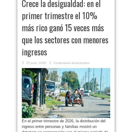
Crece la desigualdad: en el
primer trimestre el 10%
más rico ganó 15 veces más
que los sectores con menores
ingresos
en
25 junio, 2026
Comentarios desactivados
Crece
la
desigualdad:
en
el
primer
trimestre
el
10%
más
rico
ganó
15
veces
más
que
los
En el primer trimestre de 2026, la distribución del
sectores
con
ingreso entre personas y familias mostró un
menores
ingresos