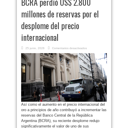
BCRA perdió US$ 2.800
millones de reservas por el
desplome del precio
internacional
en
25 junio, 2026
Comentarios desactivados
Terminó
la
fiebre
del
oro:
el
BCRA
perdió
US$
2.800
millones
de
reservas
por
el
desplome
del
Así como el aumento en el precio internacional del
precio
internacional
oro a principios de año contribuyó a incrementar las
reservas del Banco Central de la República
Argentina (BCRA), su reciente desplome redujo
significativamente el valor de uno de sus