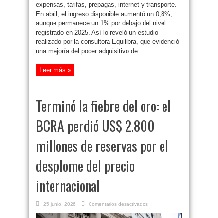
expensas, tarifas, prepagas, internet y transporte.
En abril, el ingreso disponible aumentó un 0,8%,
aunque permanece un 1% por debajo del nivel
registrado en 2025. Así lo reveló un estudio
realizado por la consultora Equilibra, que evidenció
una mejoría del poder adquisitivo de ...
Leer más »
Terminó la fiebre del oro: el
BCRA perdió US$ 2.800
millones de reservas por el
desplome del precio
internacional
en
25 junio, 2026
Comentarios desactivados
Terminó
la