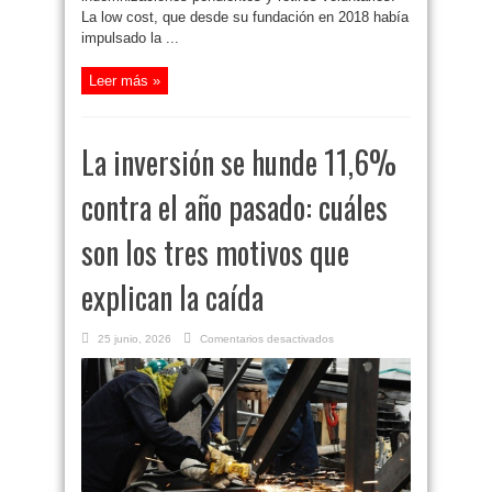
La low cost, que desde su fundación en 2018 había
impulsado la ...
Leer más »
La inversión se hunde 11,6%
contra el año pasado: cuáles
son los tres motivos que
explican la caída
en
25 junio, 2026
Comentarios desactivados
La
inversión
se
hunde
11,6%
contra
el
año
pasado:
cuáles
son
los