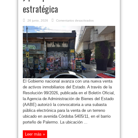
estratégica
en
26 junio, 2026
Comentarios desactivados
El
Gobierno
subasta
un
terreno
en
Palermo
desde
US$
4,3
millones:
dónde
está
y
por
qué
su
El Gobierno nacional avanza con una nueva venta
ubicación
es
de activos inmobiliarios del Estado. A través de la
estratégica
Resolución 99/2026, publicada en el Boletín Oficial,
la Agencia de Administración de Bienes del Estado
(AABE) autorizó la convocatoria a una subasta
pública electrónica para la venta de un terreno
ubicado en avenida Córdoba 5405/11, en el barrio
porteño de Palermo. La ubicación ...
Leer más »