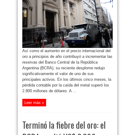
fiebre
del
oro:
el
BCRA
perdió
US$
2.800
millones
de
reservas
por
el
desplome
del
Así como el aumento en el precio internacional del
precio
internacional
oro a principios de año contribuyó a incrementar las
reservas del Banco Central de la República
Argentina (BCRA), su reciente desplome redujo
significativamente el valor de uno de sus
principales activos. En los últimos cinco meses, la
pérdida contable por la caída del metal superó los
2.800 millones de dólares. A ...
Leer más »
Terminó la fiebre del oro: el