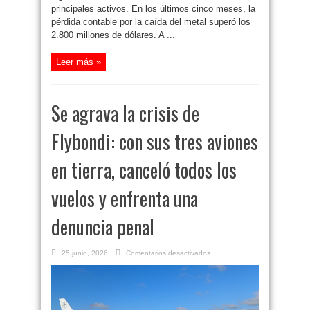
principales activos. En los últimos cinco meses, la
pérdida contable por la caída del metal superó los
2.800 millones de dólares. A ...
Leer más »
Se agrava la crisis de
Flybondi: con sus tres aviones
en tierra, canceló todos los
vuelos y enfrenta una
denuncia penal
en
25 junio, 2026
Comentarios desactivados
Se
agrava
la
crisis
de
Flybondi:
con