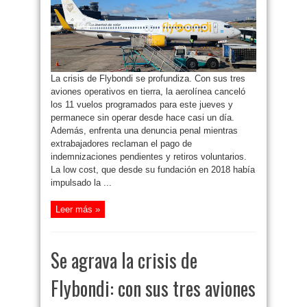
sus
tres
aviones
en
tierra,
canceló
todos
los
vuelos
y
La crisis de Flybondi se profundiza. Con sus tres
enfrenta
una
aviones operativos en tierra, la aerolínea canceló
denuncia
penal
los 11 vuelos programados para este jueves y
permanece sin operar desde hace casi un día.
Además, enfrenta una denuncia penal mientras
extrabajadores reclaman el pago de
indemnizaciones pendientes y retiros voluntarios.
La low cost, que desde su fundación en 2018 había
impulsado la ...
Leer más »
Se agrava la crisis de
Flybondi: con sus tres aviones