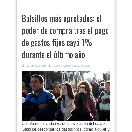
Bolsillos más apretados: el
poder de compra tras el pago
de gastos fijos cayó 1%
durante el último año
en
25 junio, 2026
Comentarios desactivados
Bolsillos
más
apretados:
el
poder
de
compra
tras
el
pago
de
gastos
fijos
cayó
1%
durante
el
Un informe privado evaluó la evolución del salario
último
año
luego de descontar los gastos fijos, como alquiler y