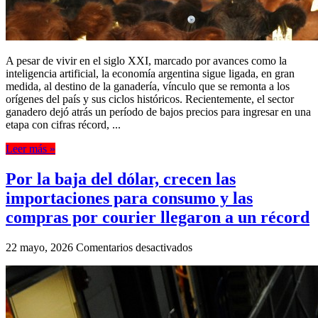
A pesar de vivir en el siglo XXI, marcado por avances como la
inteligencia artificial, la economía argentina sigue ligada, en gran
medida, al destino de la ganadería, vínculo que se remonta a los
orígenes del país y sus ciclos históricos. Recientemente, el sector
ganadero dejó atrás un período de bajos precios para ingresar en una
etapa con cifras récord, ...
Leer más »
Por la baja del dólar, crecen las
importaciones para consumo y las
compras por courier llegaron a un récord
en
22 mayo, 2026
Comentarios desactivados
Por
la
baja
del
dólar,