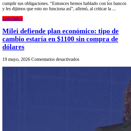
cumplir sus obligaciones. “Entonces hemos hablado con los bancos
y les dijimos que esto no funciona así”, afirmó, al criticar la ...
Leer más »
Milei defiende plan económico: tipo de
cambio estaría en $1100 sin compra de
dólares
en
19 mayo, 2026
Comentarios desactivados
Milei
defiende
plan
económico:
tipo
de
cambio
estaría
en
$1100
sin
compra
de