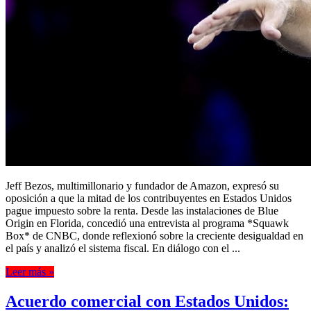
la
mitad
inferior
paga
solo
el
3%.
Creo
que
ese
3%
debería
ser
cero»
Jeff Bezos, multimillonario y fundador de Amazon, expresó su
oposición a que la mitad de los contribuyentes en Estados Unidos
pague impuesto sobre la renta. Desde las instalaciones de Blue
Origin en Florida, concedió una entrevista al programa *Squawk
Box* de CNBC, donde reflexionó sobre la creciente desigualdad en
el país y analizó el sistema fiscal. En diálogo con el ...
Leer más »
Acuerdo comercial con Estados Unidos: