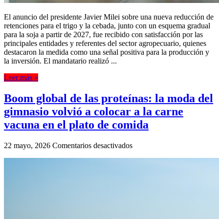
El anuncio del presidente Javier Milei sobre una nueva reducción de
retenciones para el trigo y la cebada, junto con un esquema gradual
para la soja a partir de 2027, fue recibido con satisfacción por las
principales entidades y referentes del sector agropecuario, quienes
destacaron la medida como una señal positiva para la producción y
la inversión. El mandatario realizó ...
Leer más »
Boom global de las proteínas: la moda del
gimnasio volvió a colocar a la carne
vacuna en el plato de comida
en
22 mayo, 2026
Comentarios desactivados
Boom
global
de
las
proteínas:
la
moda
del