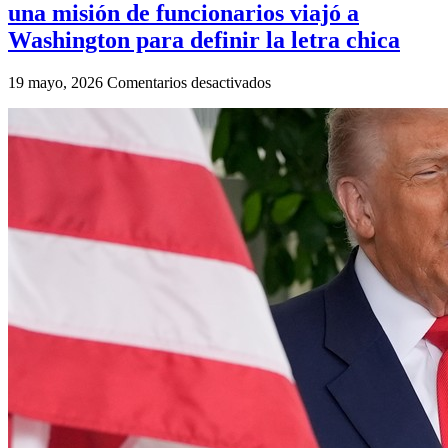
una misión de funcionarios viajó a
Washington para definir la letra chica
en
19 mayo, 2026
Comentarios desactivados
Acuerdo
comercial
con
Estados
Unidos:
una
misión
de
funcionarios
viajó
a
Washington
para
definir
la
letra
chica