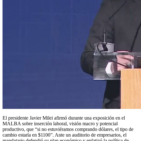
dólares
El presidente Javier Milei afirmó durante una exposición en el
MALBA sobre inserción laboral, visión macro y potencial
productivo, que “si no estuviéramos comprando dólares, el tipo de
cambio estaría en $1100”. Ante un auditorio de empresarios, el
mandatario defendió su plan económico y enfatizó la política de