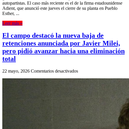
autopartistas. El caso más reciente es el de la firma estadounidense
Adient, que anunció este jueves el cierre de su planta en Pueblo
Esther, ...
Leer más »
El campo destacó la nueva baja de
retenciones anunciada por Javier Milei,
pero pidió avanzar hacia una eliminación
total
en
22 mayo, 2026
Comentarios desactivados
El
campo
destacó
la
nueva
baja
de
retenciones
anunciada
por
Javier