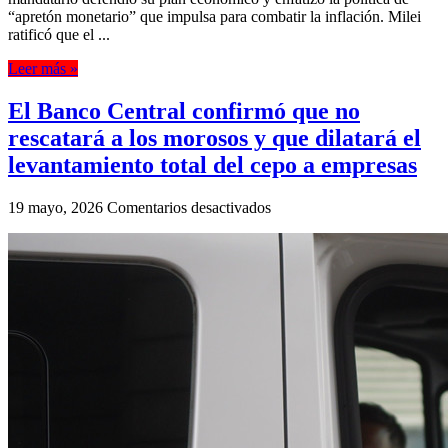
“apretón monetario” que impulsa para combatir la inflación. Milei
ratificó que el ...
Leer más »
El Banco Central confirmó que no
rescatará a los morosos y que dilatará el
levantamiento total del cepo a empresas
en
19 mayo, 2026
Comentarios desactivados
El
Banco
Central
confirmó
que
no
rescatará
a
los
morosos
y
que
dilatará