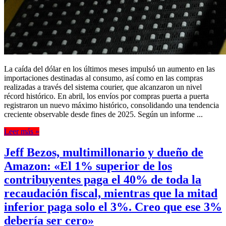
La caída del dólar en los últimos meses impulsó un aumento en las
importaciones destinadas al consumo, así como en las compras
realizadas a través del sistema courier, que alcanzaron un nivel
récord histórico. En abril, los envíos por compras puerta a puerta
registraron un nuevo máximo histórico, consolidando una tendencia
creciente observable desde fines de 2025. Según un informe ...
Leer más »
Jeff Bezos, multimillonario y dueño de
Amazon: «El 1% superior de los
contribuyentes paga el 40% de toda la
recaudación fiscal, mientras que la mitad
inferior paga solo el 3%. Creo que ese 3%
debería ser cero»