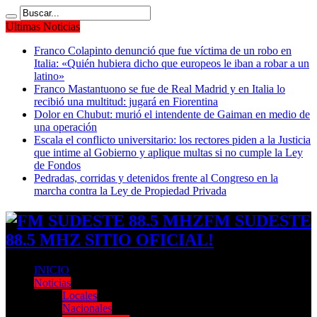
Ultimas Noticias
Franco Colapinto denunció que fue víctima de un robo en
Italia: «Quién hubiera dicho que europeos le iban a robar a un
latino»
Franco Mastantuono se fue de Real Madrid y en Italia lo
recibió una multitud: jugará en Fiorentina
Dolor en Chubut: murió el intendente de Gaiman en medio de
una operación
Escala el conflicto universitario: los rectores piden a la Justicia
que intime al Gobierno y aplique multas si no cumple la Ley
de Fondos
Pedradas, corridas y detenidos frente al Congreso en la
marcha contra la Ley de Propiedad Privada
FM SUDESTE
88.5 MHZ SITIO OFICIAL!
INICIO
Noticias
Locales
Nacionales