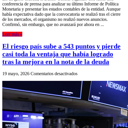
conferencia de prensa para analizar su último Informe de Política
Monetaria y presentar los estados contables de la entidad. Aunque
había expectativa dado que la convocatoria se realizó tras el cierre
de los mercados, el organismo no realizó nuevos anuncios.
Confirmó, sin embargo, que no avanzará por ahora en ...
Leer más »
El riesgo país sube a 543 puntos y pierde
casi toda la ventaja que había logrado
tras la mejora en la nota de la deuda
en
19 mayo, 2026
Comentarios desactivados
El
riesgo
país
sube
a
543
puntos
y
pierde
casi