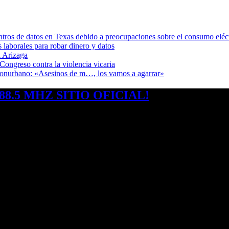
ntros de datos en Texas debido a preocupaciones sobre el consumo eléc
s laborales para robar dinero y datos
 Arizaga
Congreso contra la violencia vicaria
 Conurbano: «Asesinos de m…, los vamos a agarrar»
8.5 MHZ SITIO OFICIAL!