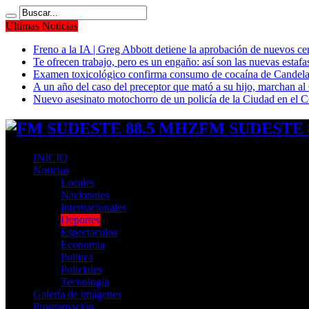
Ultimas Noticias
Freno a la IA | Greg Abbott detiene la aprobación de nuevos ce
Te ofrecen trabajo, pero es un engaño: así son las nuevas estafa
Examen toxicológico confirma consumo de cocaína de Candela
A un año del caso del preceptor que mató a su hijo, marchan al 
Nuevo asesinato motochorro de un policía de la Ciudad en el
FM SUDESTE 8
INICIO
Noticias
Locales
Nacionales
Internacionales
Deportes
Espectaculos
Economia
Politica
Policiales
Tecnologia
Galería de imágenes
Programación