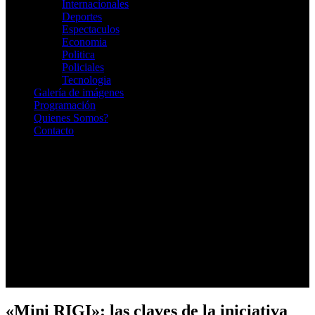
Internacionales
Deportes
Espectaculos
Economia
Politica
Policiales
Tecnologia
Galería de imágenes
Programación
Quienes Somos?
Contacto
RADIO EN VIVO
«Mini RIGI»: las claves de la iniciativa