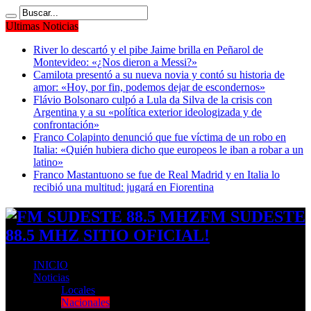
Ultimas Noticias
River lo descartó y el pibe Jaime brilla en Peñarol de
Montevideo: «¿Nos dieron a Messi?»
Camilota presentó a su nueva novia y contó su historia de
amor: «Hoy, por fin, podemos dejar de escondernos»
Flávio Bolsonaro culpó a Lula da Silva de la crisis con
Argentina y a su «política exterior ideologizada y de
confrontación»
Franco Colapinto denunció que fue víctima de un robo en
Italia: «Quién hubiera dicho que europeos le iban a robar a un
latino»
Franco Mastantuono se fue de Real Madrid y en Italia lo
recibió una multitud: jugará en Fiorentina
FM SUDESTE
88.5 MHZ SITIO OFICIAL!
INICIO
Noticias
Locales
Nacionales