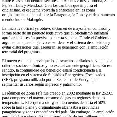
Entre estas se encuentran sectores de Buenos Aires, Córdoba, Santa
Fe, San Luis y Mendoza. Con los cambios que impulsa el
oficialismo, el esquema volvería a enfocarse en las zonas
originalmente contempladas: la Patagonia, la Puna y el departamento
mendocino de Malargüe.
La iniciativa oficial ya obtuvo dictamen de mayoría en comisión y
forma parte de un paquete legislativo que el oficialismo intentará
aprobar en la sesión prevista para esta semana. Desde el Gobierno
argumentan que el objetivo es «ordenar» el sistema de subsidios y
evitar distorsiones que, aseguran, se generaron con la ampliación
territorial del programa.
El nuevo esquema prevé que los descuentos tarifarios se vinculen a
criterios socioeconómicos y no exclusivamente geográficos. En ese
sentido, la continuidad del beneficio estará condicionada a la
inscripción en el sistema de Subsidios Energéticos Focalizados
(SEF), programa utilizado por la Secretaría de Energía para
segmentar usuarios según ingresos y patrimonio.
El régimen de Zona Fría fue creado en 2002 mediante la ley 25.565
para compensar el mayor consumo de gas en regiones de bajas
temperaturas. El esquema otorgaba descuentos de hasta el 50%
sobre la tarifa plena y originalmente alcanzaba a provincias
patagónicas y zonas específicas del país. Sin embargo, la ampliación
aprobada hace cinco años incorporó a más de tres millones de