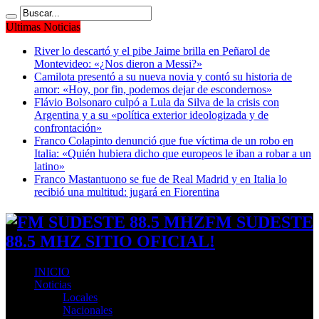
Ultimas Noticias
River lo descartó y el pibe Jaime brilla en Peñarol de
Montevideo: «¿Nos dieron a Messi?»
Camilota presentó a su nueva novia y contó su historia de
amor: «Hoy, por fin, podemos dejar de escondernos»
Flávio Bolsonaro culpó a Lula da Silva de la crisis con
Argentina y a su «política exterior ideologizada y de
confrontación»
Franco Colapinto denunció que fue víctima de un robo en
Italia: «Quién hubiera dicho que europeos le iban a robar a un
latino»
Franco Mastantuono se fue de Real Madrid y en Italia lo
recibió una multitud: jugará en Fiorentina
FM SUDESTE
88.5 MHZ SITIO OFICIAL!
INICIO
Noticias
Locales
Nacionales