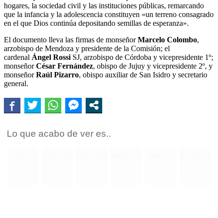
hogares, la sociedad civil y las instituciones públicas, remarcando
que la infancia y la adolescencia constituyen «un terreno consagrado
en el que Dios continúa depositando semillas de esperanza».
El documento lleva las firmas de monseñor
Marcelo Colombo
,
arzobispo de Mendoza y presidente de la Comisión; el
cardenal
Ángel Rossi
SJ, arzobispo de Córdoba y vicepresidente 1º;
monseñor
César Fernández
, obispo de Jujuy y vicepresidente 2º, y
monseñor
Raúl Pizarro
, obispo auxiliar de San Isidro y secretario
general.
Lo que acabo de ver es..
RARO
ASQUEROSO
DIVERTIDO
INTERESANTE
EMOTIVO
INCREIBLE