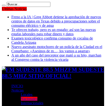
Ultimas Noticias
Freno a la IA | Greg Abbott detiene la aprobación de nuevos
centros de datos en Texas debido a preocupaciones sobre el
consumo eléctrico y de agua
Te ofrecen trabajo, pero es un engaño: así son las nuevas
estafas laborales para robar dinero y datos
Examen toxicológico confirma consumo de cocaína de
Candela Arizaga
Nuevo asesinato motochorro de un policía de la Ciudad en el
Conurbano: «Asesinos de m…, los vamos a agarrar»
A un año del caso del preceptor que mató a su hijo, marchan
al Congreso contra la violencia vicaria
FM SUDESTE
88.5 MHZ SITIO OFICIAL!
INICIO
Noticias
Locales
Nacionales
Internacionales