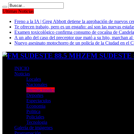
Ultimas Noticias
Freno a la IA | Greg Abbott detiene la aprobación de nuevos ce
Te ofrecen trabajo, pero es un engaño: así son las nuevas estafa
Examen toxicológico confirma consumo de cocaína de Candela
A un año del caso del preceptor que mató a su hijo, marchan al 
Nuevo asesinato motochorro de un policía de la Ciudad en el
FM SUDESTE 8
INICIO
Noticias
Locales
Nacionales
Internacionales
Deportes
Espectaculos
Economia
Politica
Policiales
Tecnologia
Galería de imágenes
Programación