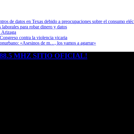
ntros de datos en Texas debido a preocupaciones sobre el consumo eléc
s laborales para robar dinero y datos
 Arizaga
Congreso contra la violencia vicaria
 Conurbano: «Asesinos de m…, los vamos a agarrar»
8.5 MHZ SITIO OFICIAL!