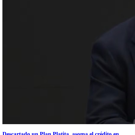
Descartado un Plan Platita, asoma el crédito en