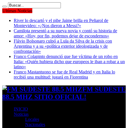
Ultimas Noticias
River lo descartó y el pibe Jaime brilla en Peñarol de
Montevideo: «¿Nos dieron a Messi?»
Camilota presentó a su nueva novia y contó su historia de
amor: «Hoy, por fin, podemos dejar de escondernos»
Flávio Bolsonaro culpó a Lula da Silva de la crisis con
Argentina y a su «política exterior ideologizada y de
confrontación»
Franco Colapinto denunció que fue víctima de un robo en
Italia: «Quién hubiera dicho que europeos le iban a robar a un
latino»
Franco Mastantuono se fue de Real Madrid y en Italia lo
recibió una multitud: jugará en Fiorentina
FM SUDESTE
88.5 MHZ SITIO OFICIAL!
INICIO
Noticias
Locales
Nacionales