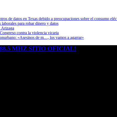
ntros de datos en Texas debido a preocupaciones sobre el consumo eléc
s laborales para robar dinero y datos
 Arizaga
Congreso contra la violencia vicaria
 Conurbano: «Asesinos de m…, los vamos a agarrar»
8.5 MHZ SITIO OFICIAL!