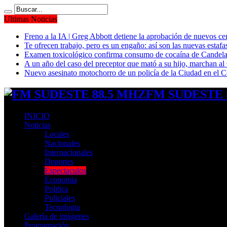
Ultimas Noticias
Freno a la IA | Greg Abbott detiene la aprobación de nuevos ce
Te ofrecen trabajo, pero es un engaño: así son las nuevas estafa
Examen toxicológico confirma consumo de cocaína de Candela
A un año del caso del preceptor que mató a su hijo, marchan al 
Nuevo asesinato motochorro de un policía de la Ciudad en el
FM SUDESTE 8
INICIO
Noticias
Locales
Nacionales
Internacionales
Deportes
Espectaculos
Economia
Politica
Policiales
Tecnologia
Galería de imágenes
Programación