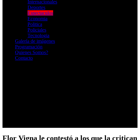
Internacionales
Deportes
Espectaculos
Economia
Politica
Policiales
Tecnologia
Galería de imágenes
Programación
Quienes Somos?
Contacto
RADIO EN VIVO
Flor Vigna le contestó a los que la critican