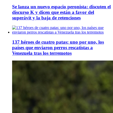
Se lanza un nuevo espacio peronista: discuten el
discurso K y dicen que están a favor del
superávit y la baja de retenciones
137 héroes de cuatro patas: uno por uno, los
países que enviaron perros rescatistas a
Venezuela tras los terremotos