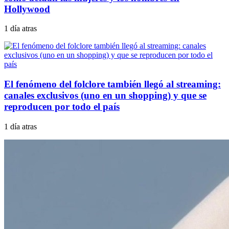
Hollywood
1 día atras
El fenómeno del folclore también llegó al streaming:
canales exclusivos (uno en un shopping) y que se
reproducen por todo el país
1 día atras