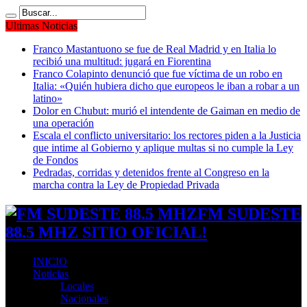
Ultimas Noticias
Franco Mastantuono se fue de Real Madrid y en Italia lo
recibió una multitud: jugará en Fiorentina
Franco Colapinto denunció que fue víctima de un robo en
Italia: «Quién hubiera dicho que europeos le iban a robar a un
latino»
Dolor en Chubut: murió el intendente de Gaiman en medio de
una operación
Escala el conflicto universitario: los rectores piden a la Justicia
que intime al Gobierno y aplique multas si no cumple la Ley
de Fondos
Pedradas, corridas y detenidos frente al Congreso en la
marcha contra la Ley de Propiedad Privada
FM SUDESTE
88.5 MHZ SITIO OFICIAL!
INICIO
Noticias
Locales
Nacionales