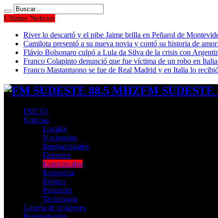
Ultimas Noticias
River lo descartó y el pibe Jaime brilla en Peñarol de Montevi
Camilota presentó a su nueva novia y contó su historia de amo
Flávio Bolsonaro culpó a Lula da Silva de la crisis con Argentin
Franco Colapinto denunció que fue víctima de un robo en Italia
Franco Mastantuono se fue de Real Madrid y en Italia lo recibió
FM SUDESTE 8
INICIO
Noticias
Locales
Nacionales
Internacionales
Deportes
Espectaculos
Economia
Politica
Policiales
Tecnologia
Galería de imágenes
Programación