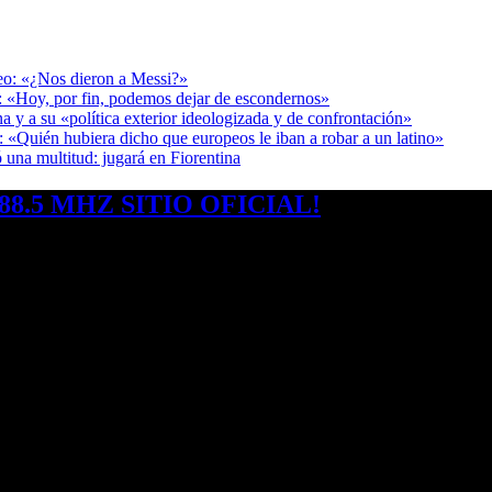
deo: «¿Nos dieron a Messi?»
r: «Hoy, por fin, podemos dejar de escondernos»
a y a su «política exterior ideologizada y de confrontación»
: «Quién hubiera dicho que europeos le iban a robar a un latino»
 una multitud: jugará en Fiorentina
8.5 MHZ SITIO OFICIAL!