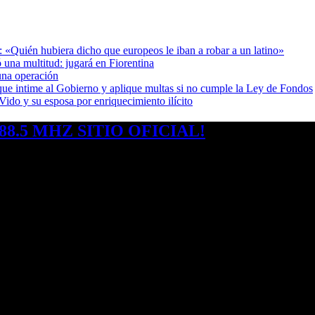
: «Quién hubiera dicho que europeos le iban a robar a un latino»
 una multitud: jugará en Fiorentina
una operación
cia que intime al Gobierno y aplique multas si no cumple la Ley de Fondos
ido y su esposa por enriquecimiento ilícito
8.5 MHZ SITIO OFICIAL!