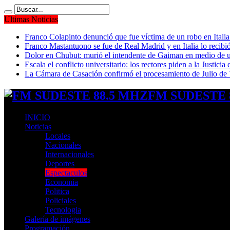
Ultimas Noticias
Franco Colapinto denunció que fue víctima de un robo en Italia
Franco Mastantuono se fue de Real Madrid y en Italia lo recibió
Dolor en Chubut: murió el intendente de Gaiman en medio de 
Escala el conflicto universitario: los rectores piden a la Justi
La Cámara de Casación confirmó el procesamiento de Julio de V
FM SUDESTE 8
INICIO
Noticias
Locales
Nacionales
Internacionales
Deportes
Espectaculos
Economia
Politica
Policiales
Tecnologia
Galería de imágenes
Programación