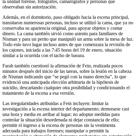
la unidad forense, fotógrafos, camarógrafos y personas que
observaban sin autorización.
Además, en el dormitorio, paso obligado hacia la escena principal,
transitaron numerosas personas, incluso se utilizó la cama, que ya no
conservaba su apariencia original, para apoyar objetos y contar
dinero. La cama también sirvió como asiento para familiares de
Nisman y para un perito que manipuló un arma sobre la mesa de luz.
Todo esto tuvo lugar incluso antes de que comenzara la revisión de
los cajones, iniciada a las 7:45 horas del 19 de enero, situación
similar a la ocurrida con el tacho de basura.
Farah también cuestionó la afirmación de Fein, realizada pocos
minutos después del inicio de las tareas, sobre la lesión en la cabeza
de Nisman indicando que “se pegó con la mano derecha”, lo que
evidenció una anticipada elección arbitraria de la hipótesis de
suicidio, descartando cualquier otra posibilidad y condicionando el
tratamiento de la escena a esa versión.
Las irregularidades atribuidas a Fein incluyen: limitar la
investigación a la escena interior del departamento; demorarse casi
una hora y media en arribar al lugar; no adoptar medidas para
controlar la situación desordenada ni dejar constancia de ello;
permitir el ingreso a la escena de personas sin la vestimenta
adecuada para trabajos forenses; manipular o permitir la