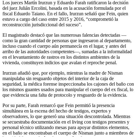
Los jueces Martín Irurzun y Eduardo Farah ratificaron la decisión
del juez Julián Ercolini, basada en la acusación formulada por el
fiscal Eduardo Taiano. En el fallo, Irurzun señaló que Fein, quien
estuvo a cargo del caso entre 2015 y 2016, “comprometió la
reconstrucción jurisdiccional del suceso”.
El magistrado destacó que las numerosas falencias detectadas —
como la gran cantidad de personas que ingresaron al departamento,
incluso cuando el cuerpo aún permanecía en el lugar, y antes del
arribo de las autoridades competentes—, sumadas a la informalidad
en el levantamiento de rastros en los distintos ambientes de la
vivienda, constituyen indicios que avalan el reproche penal.
Irurzun añadió que, por ejemplo, mientras la madre de Nisman
manipulaba sin resguardo objetos del interior de la caja de
seguridad, la médica forense inspeccionaba los cajones del baño con
los mismos guantes usados para manipular el cuerpo del ex fiscal, lo
que evidencia una falta de protocolo y resguardo de la evidencia.
Por su parte, Farah remarcó que Fein permitió la presencia
simultánea en la escena del hecho de testigos, expertos y
observadores, lo que generó una situación descontrolada. Mientras
se secuestraba documentación en el living con testigos presentes y
personal técnico utilizando mesas para apoyar distintos elementos,
en el baño se encontraban el cuerpo de Nisman junto a miembros de