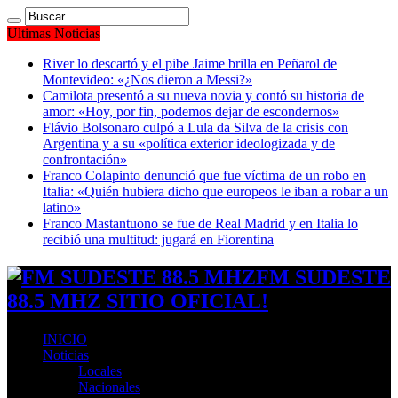
Ultimas Noticias
River lo descartó y el pibe Jaime brilla en Peñarol de
Montevideo: «¿Nos dieron a Messi?»
Camilota presentó a su nueva novia y contó su historia de
amor: «Hoy, por fin, podemos dejar de escondernos»
Flávio Bolsonaro culpó a Lula da Silva de la crisis con
Argentina y a su «política exterior ideologizada y de
confrontación»
Franco Colapinto denunció que fue víctima de un robo en
Italia: «Quién hubiera dicho que europeos le iban a robar a un
latino»
Franco Mastantuono se fue de Real Madrid y en Italia lo
recibió una multitud: jugará en Fiorentina
FM SUDESTE
88.5 MHZ SITIO OFICIAL!
INICIO
Noticias
Locales
Nacionales