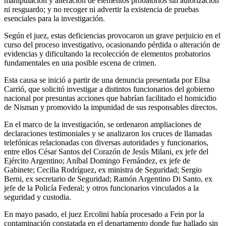
manipulación y alteración de elementos probatorios sin autorización
ni resguardo; y no recoger ni advertir la existencia de pruebas
esenciales para la investigación.
Según el juez, estas deficiencias provocaron un grave perjuicio en el
curso del proceso investigativo, ocasionando pérdida o alteración de
evidencias y dificultando la recolección de elementos probatorios
fundamentales en una posible escena de crimen.
Esta causa se inició a partir de una denuncia presentada por Elisa
Carrió, que solicitó investigar a distintos funcionarios del gobierno
nacional por presuntas acciones que habrían facilitado el homicidio
de Nisman y promovido la impunidad de sus responsables directos.
En el marco de la investigación, se ordenaron ampliaciones de
declaraciones testimoniales y se analizaron los cruces de llamadas
telefónicas relacionadas con diversas autoridades y funcionarios,
entre ellos César Santos del Corazón de Jesús Milani, ex jefe del
Ejército Argentino; Aníbal Domingo Fernández, ex jefe de
Gabinete; Cecilia Rodríguez, ex ministra de Seguridad; Sergio
Berni, ex secretario de Seguridad; Ramón Argentino Di Santo, ex
jefe de la Policía Federal; y otros funcionarios vinculados a la
seguridad y custodia.
En mayo pasado, el juez Ercolini había procesado a Fein por la
contaminación constatada en el departamento donde fue hallado sin