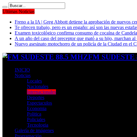
Ultimas Noticias
Freno a la IA | Greg Abbott detiene la aprobación de nuevos ce
Te ofrecen trabajo, pero es un engaño: así son las nuevas estafa
Examen toxicológico confirma consumo de cocaína de Candela
A un año del caso del preceptor que mató a su hijo, marchan al 
Nuevo asesinato motochorro de un policía de la Ciudad en el
FM SUDESTE 8
INICIO
Noticias
Locales
Nacionales
Internacionales
Deportes
Espectaculos
Economia
Politica
Policiales
Tecnologia
Galería de imágenes
Programación