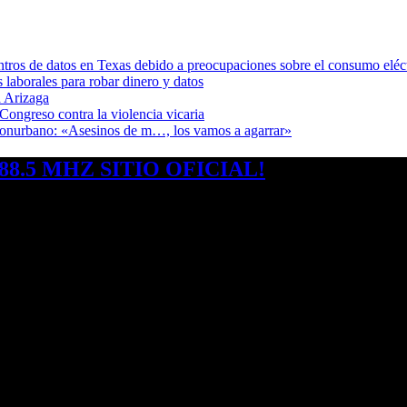
ntros de datos en Texas debido a preocupaciones sobre el consumo eléc
s laborales para robar dinero y datos
 Arizaga
Congreso contra la violencia vicaria
 Conurbano: «Asesinos de m…, los vamos a agarrar»
8.5 MHZ SITIO OFICIAL!