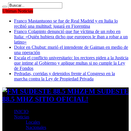
Ultimas Noticias
Franco Mastantuono se fue de Real Madrid y en Italia lo
recibió una multitud: jugará en Fiorentina
Franco Colapinto denunció que fue víctima de un robo en
Italia: «Quién hubiera dicho que europeos le iban a robar a un
latino»
Dolor en Chubut: murió el intendente de Gaiman en medio de
una operación
Escala el conflicto universitario: los rectores piden a la Justicia
que intime al Gobierno y aplique multas si no cumple la Ley
de Fondos
Pedradas, corridas y detenidos frente al Congreso en la
marcha contra la Ley de Propiedad Privada
FM SUDESTE
88.5 MHZ SITIO OFICIAL!
INICIO
Noticias
Locales
Nacionales