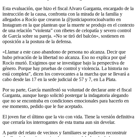
Esta evaluación, que hizo el fiscal Alvaro Garganta, encargado de la
instrucción de la causa, confronta con la mirada de la familia y
allegados a Rocío que crearon la @justiciaporrocioalvarito en
Instagram en la que plantean que la muerte se produjo en el contexto
de una relación “violenta” con ribetes de celopatía y severo control
de García sobre su pareja. «No se tiró del balcón», sostienen en
oposición a la postura de la defensa.
«Llamar a este caso abandono de persona no alcanza. Decir que
hubo privación de la libertad no alcanza. Eso no explica por qué
Rocío murió. Exigimos que se investigue bajo la perspectiva de
género. Porque hay pruebas de control y violencia. La historia no
está completa”, dicen los convocantes a la marcha que se llevará a
cabo desde las 17 en la sede judicial de 57 y 7, en La Plata.
Por su parte, García manifestó su voluntad de declarar ante el fiscal
Garganta, aunque luego solicitó postergar la indagatoria alegando
que no se encontraba en condiciones emocionales para hacerlo en
ese momento, pedido que le fue aceptado.
El joven fue el último que la vio con vida. Tiene la versión definitiva
que cerraría los interrogantes de esta trama aun sin develar.
A partir del relato de vecinos y familiares se pudieron reconstruir