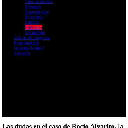
Internacionales
Deportes
Espectaculos
Economia
Politica
Policiales
Tecnologia
Galería de imágenes
Programación
Quienes Somos?
Contacto
RADIO EN VIVO
Las dudas en el caso de Rocío Alvarito, la