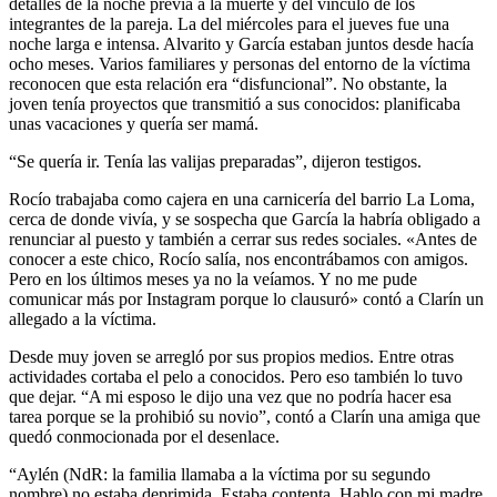
detalles de la noche previa a la muerte y del vínculo de los
integrantes de la pareja. La del miércoles para el jueves fue una
noche larga e intensa. Alvarito y García estaban juntos desde hacía
ocho meses. Varios familiares y personas del entorno de la víctima
reconocen que esta relación era “disfuncional”. No obstante, la
joven tenía proyectos que transmitió a sus conocidos: planificaba
unas vacaciones y quería ser mamá.
“Se quería ir. Tenía las valijas preparadas”, dijeron testigos.
Rocío trabajaba como cajera en una carnicería del barrio La Loma,
cerca de donde vivía, y se sospecha que García la habría obligado a
renunciar al puesto y también a cerrar sus redes sociales. «Antes de
conocer a este chico, Rocío salía, nos encontrábamos con amigos.
Pero en los últimos meses ya no la veíamos. Y no me pude
comunicar más por Instagram porque lo clausuró» contó a Clarín un
allegado a la víctima.
Desde muy joven se arregló por sus propios medios. Entre otras
actividades cortaba el pelo a conocidos. Pero eso también lo tuvo
que dejar. “A mi esposo le dijo una vez que no podría hacer esa
tarea porque se la prohibió su novio”, contó a Clarín una amiga que
quedó conmocionada por el desenlace.
“Aylén (NdR: la familia llamaba a la víctima por su segundo
nombre) no estaba deprimida. Estaba contenta. Hablo con mi madre