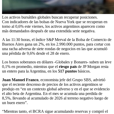
Los activos bursátiles globales buscan recuperar posiciones.
Con indicadores de las bolsas de Nueva York que se recuperan en
torno al 0,6% este viernes, los activos argentinos aparecen como
más demandados después de una extendida serie negativa.
A las 11:30 horas, el índice S&P Merval de la Bolsa de Comercio de
Buenos Aires gana un 2%, en los 2.990.000 puntos, para cortar con
una racha adversa de siete rondas de negocios en las que acumuló
una pérdida de 9,6% desde el 28 de enero.
Los bonos soberanos en dólares -Globales y Bonares- suben un leve
0,1% en promedio, mientras que el
riesgo país
de JP Morgan resta
un entero para la Argentina, en los
517 puntos
básicos.
Juan Manuel Franco
, economista jefe del Grupo SBS, advirtió
que el reciente descenso de precios de los activos argentinos se
produjo en “en un contexto global adverso y en el que se evidencio
el alto beta de Argentina. En el mes se acumula una perdida de
8,5%, llevando al acumulado de 2026 al terreno negativo luego de
un buen enero”.
“Mientras tanto, el BCRA sigue acumulando reservas y compró el