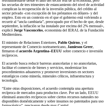
retroalimentarse desde el lado del sector real de la economía, pero
las secuelas de tres trimestres de estancamiento del nivel de actividad
complican la recuperación de la inversión pública, del crédito al
sector privado -con excepción de los préstamos en dólares- y del
empleo. Esto en un contexto en el que el gobierno está volviendo a
recurrir al “ancla cambiaria”, preocupado por el hecho de que, desde
septiembre, la inflación se ha instalado por encima del 2% mensual»,
explicó
Jorge Vasconcelos
, economista del IERAL de la Fundación
Mediterránea.
El ministro de Relaciones Exteriores,
Pablo Quirno
, y el
representante de Comercio norteamericano,
Jamieson Greer
,
firmaron el
acuerdo Argentina–EEUU
sobre comercio e inversión
recíprocos.
El acuerdo busca reducir barreras arancelarias y no arancelarias,
facilitar el comercio de bienes y servicios, modernizar los
procedimientos aduaneros y promover inversiones en sectores
estratégicos como minería, minerales críticos, infraestructura y
tecnología.
“Entre otras disposiciones, el acuerdo contempla una apertura
recíproca de mercados para productos clave. Por un lado, EEUU
eliminará aranceles recíprocos sobre ciertos recursos naturales no
disponibles domésticamente y sobre insumos no patentados para uso
farmacéutico”, precisaron desde max Capital.