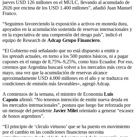
jueves USD 126 millones en el MULC, llevando al acumulado de
2026 por encima de los USD 1.400 millones”, añadió Juan Manuel
Franco.
“Seguimos favoreciendo la exposición a activos en moneda dura,
apoyados en la acumulación sostenida de reservas internacionales y
en la expectativa de una compresión del riesgo país”, indicó el
equipo de Research de
Adcap Grupo Financiero
.
“El Gobierno está señalando que no está dispuesto a emitir a
los
spreads
actuales, en torno a los 500 puntos básicos, ni a pagar
cupones en el rango de 8,75%–9,25%, como hizo Ecuador. Por eso,
creemos que Argentina buscará volver a los mercados más cerca de
mayo, una vez que la acumulación de reservas alcance
aproximadamente USD 4.000 millones en el año y se traduzca en
condiciones de emisión más favorables», agregó Adcap.
A comienzos de la semana, el ministro de Economia
Luis
Caputo
afirmó: “No tenemos intención de emitir nueva deuda en
los mercados internacionalesˮ, postura que luego fue reforzada por
un mensaje del presidente
Javier Milei
orientado a generar “escasez
de bonos argentinosˮ.
“El principio de ‘círculo virtuoso’ que se ha puesto en movimiento
por el cambio en las condiciones financieras necesita