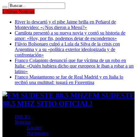
Ultimas Noticias
River lo descartó y el pibe Jaime brilla en Peñarol de
Montevideo: «¿Nos dieron a Messi?»
Camilota presentó a su nueva novia y contó su historia de
amor: «Hoy, por fin, podemos dejar de escondernos»
Flávio Bolsonaro culpó a Lula da Silva de la crisis con
Argentina y a su «política exterior ideologizada y de
confrontación»
Franco Colapinto denunció que fue víctima de un robo en
Italia: «Quién hubiera dicho que europeos le iban a robar a un
latino»
Franco Mastantuono se fue de Real Madrid y en Italia lo
recibió una multitud: jugará en Fiorentina
FM SUDESTE
88.5 MHZ SITIO OFICIAL!
INICIO
Noticias
Locales
Nacionales