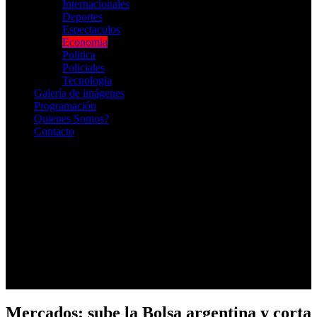
Internacionales
Deportes
Espectaculos
Economia
Politica
Policiales
Tecnologia
Galería de imágenes
Programación
Quienes Somos?
Contacto
RADIO EN VIVO
Mercados: sube la Bolsa argentina y corta