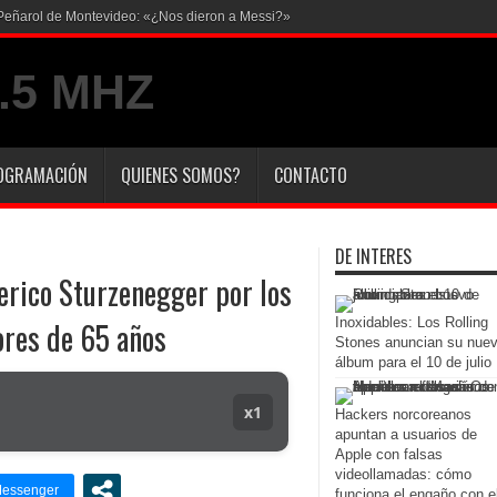
en Peñarol de Montevideo: «¿Nos dieron a Messi?»
OGRAMACIÓN
QUIENES SOMOS?
CONTACTO
DE INTERES
erico Sturzenegger por los
Inoxidables: Los Rolling
ores de 65 años
Stones anuncian su nue
álbum para el 10 de julio
x1
Hackers norcoreanos
apuntan a usuarios de
Apple con falsas
videollamadas: cómo
funciona el engaño con e