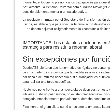
momento, el Gobierno presiona a los trabajadores para que el
Actualmente, la Pensión Universal para el Adulto Mayor (PU
considerablemente menor a un salario activo.
La resolución, firmada por el Secretario de Transformación d
Fariña
, establece que para solicitar la renovación de esto
— se deberá adjuntar obligatoriamente la «constancia de intim
IMPORTANTE: Los estatales nucleados en A
estrategia para resistir la reforma laboral
Sin excepciones por funció
Desde ATE alertaron que la normativa es rígida y no contem
de criticidad». Esto significa que la medida se aplicará incl
por debajo del mínimo necesario o si el trabajador es el únic
para realizar una tarea específica.
«Esto nos pone frente a una nueva ola de despidos, en este 
jubilarse. Esto no pasó nunca, no existen precedentes», disp
derogada inmediatamente por vulnerar el derecho constituciona
Finalmente, el gremialista sumó al reclamo la amenaza latent