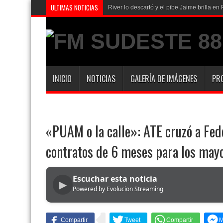
ULTIMAS NOTICIAS
River lo descartó y el pibe Jaime brilla 
INICIO
NOTICIAS
GALERÍA DE IMÁGENES
PR
«PUAM o la calle»: ATE cruzó a Fed
contratos de 6 meses para los may
Escuchar esta noticia
▶
Powered by Evolucion Streaming