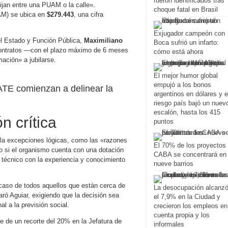
fueron identificados tras
ijan entre una PUAM o la calle».
choque fatal en Brasil
AM) se ubica en
$279.443
, una cifra
Exjugador campeón con
el Estado y Función Pública,
Maximiliano
Boca sufrió un infarto:
s contratos —con el plazo máximo de 6 meses
cómo está ahora
ación» a jubilarse.
El mejor humor global
empujó a los bonos
TE comienzan a delinear la
argentinos en dólares y e
riesgo país bajó un nuev
escalón, hasta los 415
n crítica
puntos
pla excepciones lógicas, como las «razones
El 70% de los proyectos
uso si el organismo cuenta con una dotación
CABA se concentrará en
o técnico con la experiencia y conocimiento
nueve barrios
caso de todos aquellos que están cerca de
La desocupación alcanz
aró Aguiar, exigiendo que la decisión sea
el 7,9% en la Ciudad y
l a la previsión social.
crecieron los empleos en
cuenta propia y los
e de un recorte del 20% en la Jefatura de
informales