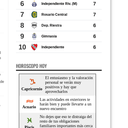
l
o
HOROSCOPO HOY
 de
ó