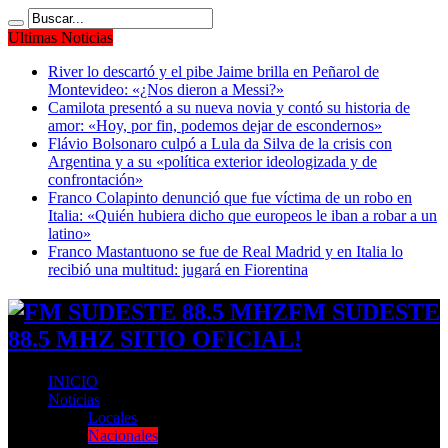
Ultimas Noticias
River lo descartó y el pibe Jaime brilla en Peñarol de
Montevideo: «¿Nos dieron a Messi?»
Camilota presentó a su nueva novia y contó su historia de
amor: «Hoy, por fin, podemos dejar de escondernos»
Flávio Bolsonaro culpó a Lula da Silva de la crisis con
Argentina y a su «política exterior ideologizada y de
confrontación»
Franco Colapinto denunció que fue víctima de un robo en
Italia: «Quién hubiera dicho que europeos le iban a robar a un
latino»
Franco Mastantuono se fue de Real Madrid y en Italia lo
recibió una multitud: jugará en Fiorentina
FM SUDESTE
88.5 MHZ SITIO OFICIAL!
INICIO
Noticias
Locales
Nacionales