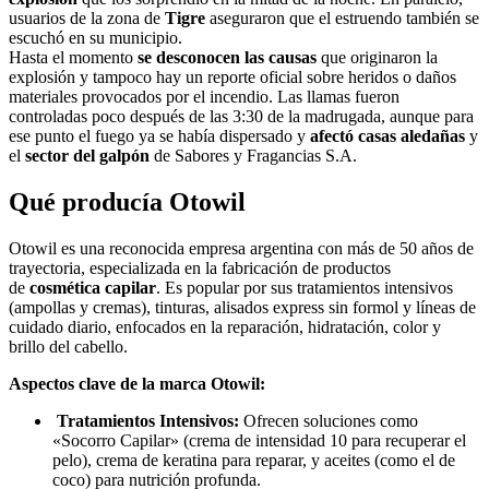
usuarios de la zona de
Tigre
aseguraron que el estruendo también se
escuchó en su municipio.
Hasta el momento
se desconocen las causas
que originaron la
explosión y tampoco hay un reporte oficial sobre heridos o daños
materiales provocados por el incendio. Las llamas fueron
controladas poco después de las 3:30 de la madrugada, aunque para
ese punto el fuego ya se había dispersado y
afectó casas aledañas
y
el
sector del galpón
de Sabores y Fragancias S.A.
Qué producía Otowil
Otowil es una reconocida empresa argentina con más de 50 años de
trayectoria, especializada en la fabricación de productos
de
cosmética capilar
. Es popular por sus tratamientos intensivos
(ampollas y cremas), tinturas, alisados express sin formol y líneas de
cuidado diario, enfocados en la reparación, hidratación, color y
brillo del cabello.
Aspectos clave de la marca Otowil:
Tratamientos Intensivos:
Ofrecen soluciones como
«Socorro Capilar» (crema de intensidad 10 para recuperar el
pelo), crema de keratina para reparar, y aceites (como el de
coco) para nutrición profunda.