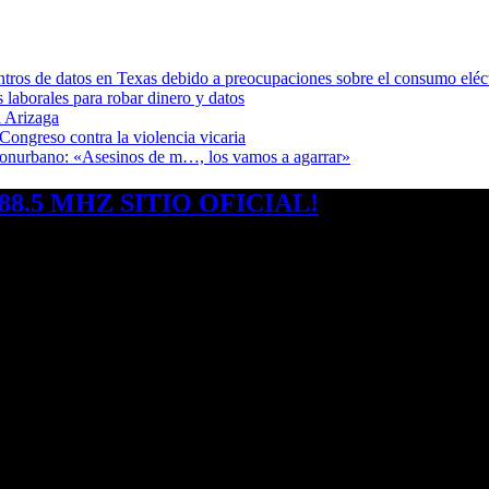
ntros de datos en Texas debido a preocupaciones sobre el consumo eléc
s laborales para robar dinero y datos
 Arizaga
Congreso contra la violencia vicaria
 Conurbano: «Asesinos de m…, los vamos a agarrar»
8.5 MHZ SITIO OFICIAL!