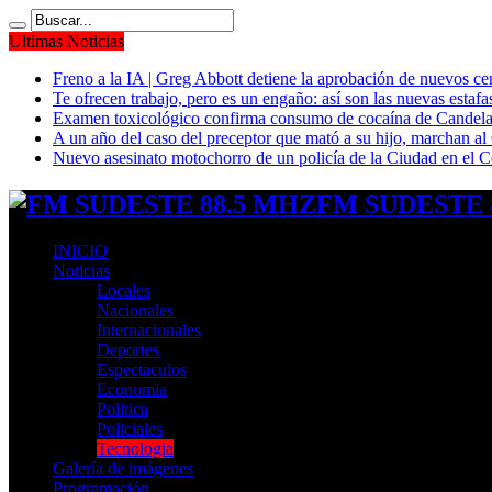
Ultimas Noticias
Freno a la IA | Greg Abbott detiene la aprobación de nuevos ce
Te ofrecen trabajo, pero es un engaño: así son las nuevas estafa
Examen toxicológico confirma consumo de cocaína de Candela
A un año del caso del preceptor que mató a su hijo, marchan al 
Nuevo asesinato motochorro de un policía de la Ciudad en el
FM SUDESTE 8
INICIO
Noticias
Locales
Nacionales
Internacionales
Deportes
Espectaculos
Economia
Politica
Policiales
Tecnologia
Galería de imágenes
Programación