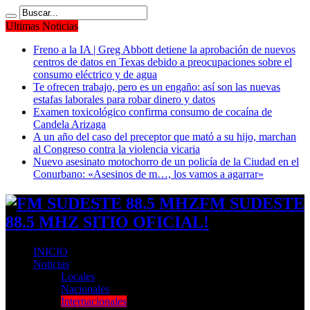
Ultimas Noticias
Freno a la IA | Greg Abbott detiene la aprobación de nuevos
centros de datos en Texas debido a preocupaciones sobre el
consumo eléctrico y de agua
Te ofrecen trabajo, pero es un engaño: así son las nuevas
estafas laborales para robar dinero y datos
Examen toxicológico confirma consumo de cocaína de
Candela Arizaga
A un año del caso del preceptor que mató a su hijo, marchan
al Congreso contra la violencia vicaria
Nuevo asesinato motochorro de un policía de la Ciudad en el
Conurbano: «Asesinos de m…, los vamos a agarrar»
FM SUDESTE
88.5 MHZ SITIO OFICIAL!
INICIO
Noticias
Locales
Nacionales
Internacionales