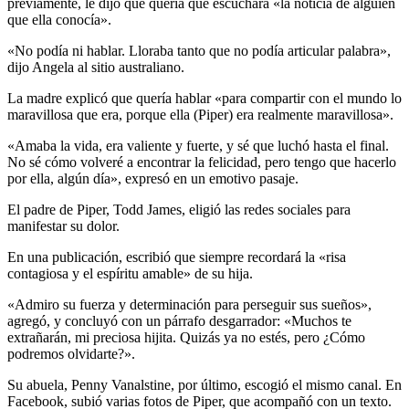
previamente, le dijo que quería que escuchara «la noticia de alguien
que ella conocía».
«No podía ni hablar. Lloraba tanto que no podía articular palabra»,
dijo Angela al sitio australiano.
La madre explicó que quería hablar «para compartir con el mundo lo
maravillosa que era, porque ella (Piper) era realmente maravillosa».
«Amaba la vida, era valiente y fuerte, y sé que luchó hasta el final.
No sé cómo volveré a encontrar la felicidad, pero tengo que hacerlo
por ella, algún día», expresó en un emotivo pasaje.
El padre de Piper, Todd James, eligió las redes sociales para
manifestar su dolor.
En una publicación, escribió que siempre recordará la «risa
contagiosa y el espíritu amable» de su hija.
«Admiro su fuerza y ​​determinación para perseguir sus sueños»,
agregó, y concluyó con un párrafo desgarrador: «Muchos te
extrañarán, mi preciosa hijita. Quizás ya no estés, pero ¿Cómo
podremos olvidarte?».
Su abuela, Penny Vanalstine, por último, escogió el mismo canal. En
Facebook, subió varias fotos de Piper, que acompañó con un texto.