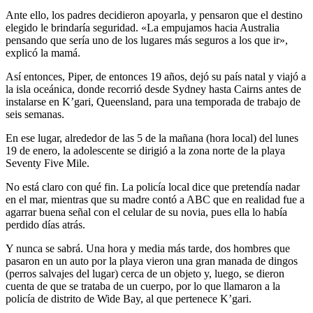
Ante ello, los padres decidieron apoyarla, y pensaron que el destino
elegido le brindaría seguridad. «La empujamos hacia Australia
pensando que sería uno de los lugares más seguros a los que ir»,
explicó la mamá.
Así entonces, Piper, de entonces 19 años, dejó su país natal y viajó a
la isla oceánica, donde recorrió desde Sydney hasta Cairns antes de
instalarse en K’gari, Queensland, para una temporada de trabajo de
seis semanas.
En ese lugar, alrededor de las 5 de la mañana (hora local) del lunes
19 de enero, la adolescente se dirigió a la zona norte de la playa
Seventy Five Mile.
No está claro con qué fin. La policía local dice que pretendía nadar
en el mar, mientras que su madre contó a ABC que en realidad fue a
agarrar buena señal con el celular de su novia, pues ella lo había
perdido días atrás.
Y nunca se sabrá. Una hora y media más tarde, dos hombres que
pasaron en un auto por la playa vieron una gran manada de dingos
(perros salvajes del lugar) cerca de un objeto y, luego, se dieron
cuenta de que se trataba de un cuerpo, por lo que llamaron a la
policía de distrito de Wide Bay, al que pertenece K’gari.