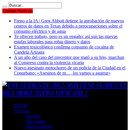
Ultimas Noticias
Freno a la IA | Greg Abbott detiene la aprobación de nuevos
centros de datos en Texas debido a preocupaciones sobre el
consumo eléctrico y de agua
Te ofrecen trabajo, pero es un engaño: así son las nuevas
estafas laborales para robar dinero y datos
Examen toxicológico confirma consumo de cocaína de
Candela Arizaga
A un año del caso del preceptor que mató a su hijo, marchan
al Congreso contra la violencia vicaria
Nuevo asesinato motochorro de un policía de la Ciudad en el
Conurbano: «Asesinos de m…, los vamos a agarrar»
FM SUDESTE
88.5 MHZ SITIO OFICIAL!
INICIO
Noticias
Locales
Nacionales
Internacionales