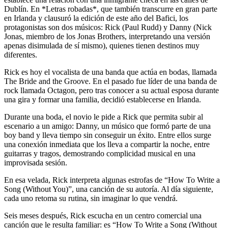
Dublín. En *Letras robadas*, que también transcurre en gran parte
en Irlanda y clausuró la edición de este año del Bafici, los
protagonistas son dos músicos: Rick (Paul Rudd) y Danny (Nick
Jonas, miembro de los Jonas Brothers, interpretando una versión
apenas disimulada de sí mismo), quienes tienen destinos muy
diferentes.
Rick es hoy el vocalista de una banda que actúa en bodas, llamada
The Bride and the Groove. En el pasado fue líder de una banda de
rock llamada Octagon, pero tras conocer a su actual esposa durante
una gira y formar una familia, decidió establecerse en Irlanda.
Durante una boda, el novio le pide a Rick que permita subir al
escenario a un amigo: Danny, un músico que formó parte de una
boy band y lleva tiempo sin conseguir un éxito. Entre ellos surge
una conexión inmediata que los lleva a compartir la noche, entre
guitarras y tragos, demostrando complicidad musical en una
improvisada sesión.
En esa velada, Rick interpreta algunas estrofas de “How To Write a
Song (Without You)”, una canción de su autoría. Al día siguiente,
cada uno retoma su rutina, sin imaginar lo que vendrá.
Seis meses después, Rick escucha en un centro comercial una
canción que le resulta familiar: es “How To Write a Song (Without