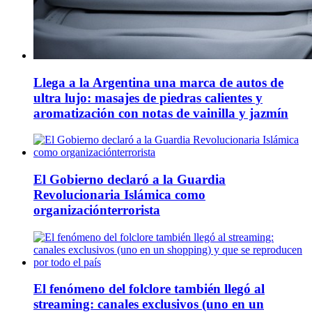
Llega a la Argentina una marca de autos de
ultra lujo: masajes de piedras calientes y
aromatización con notas de vainilla y jazmín
El Gobierno declaró a la Guardia
Revolucionaria Islámica como
organizaciónterrorista
El fenómeno del folclore también llegó al
streaming: canales exclusivos (uno en un