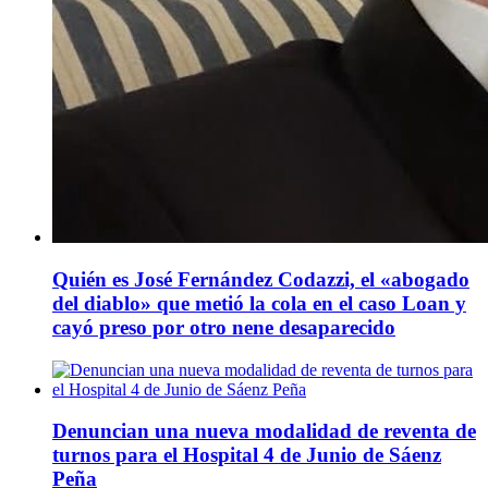
Quién es José Fernández Codazzi, el «abogado
del diablo» que metió la cola en el caso Loan y
cayó preso por otro nene desaparecido
Denuncian una nueva modalidad de reventa de
turnos para el Hospital 4 de Junio de Sáenz
Peña