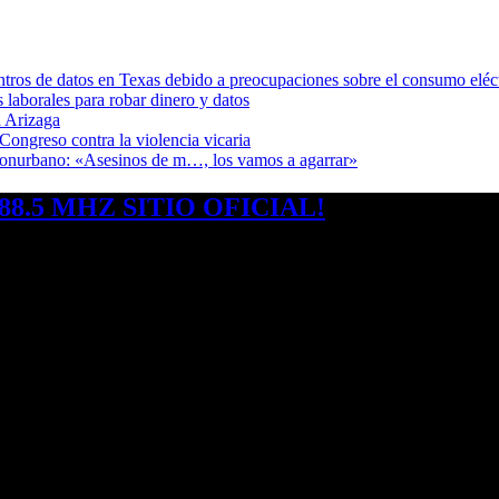
ntros de datos en Texas debido a preocupaciones sobre el consumo eléc
s laborales para robar dinero y datos
 Arizaga
Congreso contra la violencia vicaria
 Conurbano: «Asesinos de m…, los vamos a agarrar»
8.5 MHZ SITIO OFICIAL!