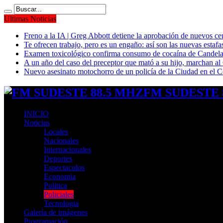
Ultimas Noticias
Freno a la IA | Greg Abbott detiene la aprobación de nuevos ce
Te ofrecen trabajo, pero es un engaño: así son las nuevas estafa
Examen toxicológico confirma consumo de cocaína de Candela
A un año del caso del preceptor que mató a su hijo, marchan al 
Nuevo asesinato motochorro de un policía de la Ciudad en el
FM SUDESTE 8
INICIO
Noticias
Locales
Nacionales
Internacionales
Deportes
Espectaculos
Economia
Politica
Policiales
Tecnologia
Galería de imágenes
Programación